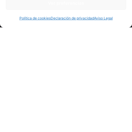
Ver preferencias
Política de cookies
Declaración de privacidad
Aviso Legal
Fb.
/
Ig.
/
Ln.
Oficina
The Observatory Lab
hola@theobservatorylab.com
686 277 768
Pasaje Ventura Feliu, 16, Bajo.
46007
Valencia
Contacta con nosotros
Te ayudamos en lo que necesites
hola@theobservatorylab.com
Trabaja con nosotros
Nos gusta contar con el mejor talento
Ver puestos
disponibles